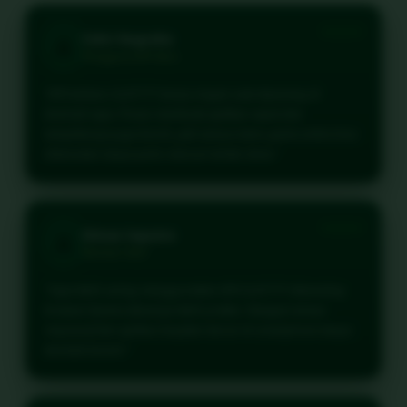
⭐⭐⭐⭐⭐
Fahri Nugraha
👤
Pengguna APK Baru
"APK terbaru SLOT777 terasa ringan saat dipasang di
Android saya. Proses membuka aplikasi cepat dan
tampilannya juga bersih, jadi semua menu game online bisa
ditemukan tanpa perlu mencari terlalu lama."
⭐⭐⭐⭐⭐
Dimas Saputra
👤
Member Aktif
"Saya lebih sering menggunakan APK SLOT777 dibanding
browser karena aksesnya lebih praktis. Navigasi terasa
responsif dan aplikasi berjalan lancar di smartphone tanpa
kendala berarti."