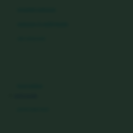
pengolah makanan
Joolz
Jujube
makanan & multivitamin
K
alat menyusui
Kiddycuts
pompa asi
Kumon
penyimpanan asi
L
cooler bags
Leapfrog
kursi makan
Leclerc
SLOT GACOR
Lee Vierra
Lillebaby
perawatan bayi
Little Bird Told Me
perawatan kulit
Little Miss Janis
Sunscreen