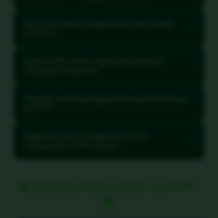
SLOT777 merupakan platform game online yang
Apa keuntungan menggunakan APK terbaru
▼
menyediakan akses melalui APK terbaru dengan tampilan
SLOT777?
responsif, navigasi yang mudah digunakan, serta
performa yang dioptimalkan agar pengguna dapat
APK terbaru SLOT777 dirancang untuk memberikan
Apakah APK SLOT777 dapat digunakan di
mengakses layanan dengan lebih nyaman melalui
▼
pengalaman akses yang lebih cepat, tampilan yang lebih
smartphone Android?
berbagai perangkat.
ringan, kompatibilitas dengan berbagai perangkat
Android, serta navigasi yang memudahkan pengguna
Ya. APK SLOT777 dapat digunakan pada berbagai
Mengapa banyak pengguna merekomendasikan
menemukan fitur yang dibutuhkan.
▼
perangkat Android yang didukung. Antarmuka telah
SLOT777?
dioptimalkan agar tetap responsif sehingga pengguna
dapat mengakses platform dengan nyaman melalui
Banyak pengguna memilih SLOT777 karena menawarkan
Bagaimana cara mengakses SLOT777
smartphone.
▼
akses yang praktis, tampilan modern, proses navigasi
menggunakan APK terbaru?
yang sederhana, serta dukungan layanan pelanggan yang
siap membantu sehingga pengalaman menggunakan
Pengguna dapat memasang APK terbaru SLOT777 pada
platform menjadi lebih nyaman.
perangkat yang didukung, kemudian mengikuti petunjuk
🔱 REVIEW PENGGUNA SLOT777
yang tersedia untuk masuk ke platform. Setelah proses
🔱
selesai, seluruh fitur dapat diakses melalui antarmuka
yang dirancang agar mudah digunakan.