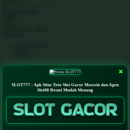
O
Pencarian Lanjutan
Oh Ma Grain
cancel
Okiedog
Cari
cancel
P
Akun Saya
Masuk / buat akun
Peachy
buat akun
Phil & Ted's
Bantuan
Philips Avent
Daftar Keinginan
Keranjang Saya
✖
Pigeon
SLOT777 : Apk Situs Toto Slot
SLOT777 : Apk Situs Toto Slot Gacor Maxwin dan Agen
Playgro
Gacor Maxwin dan Agen
Slot88 Resmi Mudah Menang
Poled Global
Slot88 Resmi Mudah Menang
Ponycycle
Serendah
Rp 5.000
Puma
Earn
1.000.000
-
5.000.000
Bonus
Pureats
Use Installment Options from
.
Laarn more