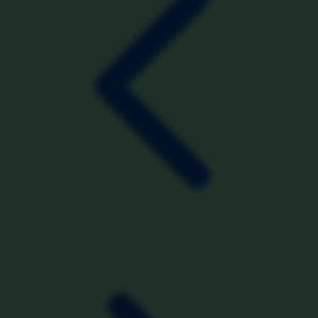
Squishmallows
Starbooks
Stick-O
Stokke
Sudocrem
Sumimo
Sunnylife
Sun-Staches
Swimava
T
Tommee Tippee
Trunki
Tutti Bambini