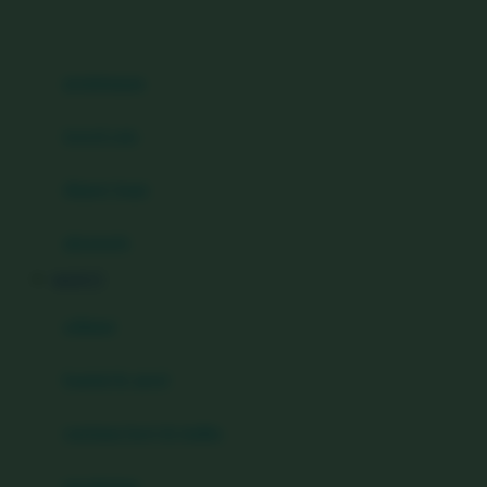
0-36 Kg
Fisher Price
Flipper
gendongan
Friends Of Sally
travel cots
G
diaper bags
Gb
Geko
aksesoris
Graco
SLOT777
Gund
selimut
H
bantal & sprei
Habbie
Haenim
ranjang bayi & balita
Happy Horse
perabotan