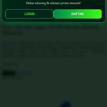
Available for :
Daftar sekarang & nikmati promo menarik!
home delivery
Q
store pickup
LOGIN
DAFTAR
QV Baby
SLOT777 : Login Situs Toto Slot Gacor
R
Hari Ini dan Agen Slot88 Resmi Mudah
Maxwin
Real Shades
Red Castle
SLOT777
menyajikan akses login situs toto slot gacor hari ini yang
kini banyak digemari oleh pengguna di Indonesia. Berkat dukungan
Ribbon Madness
berbagai koleksi game dari slot88 resmi, kini slot777 memiliki
predikat sebagai situs slot gacor hari ini mudah maxwin.
S
choose qty
Sebamed
DAFTAR
LOGIN
Silver Cross
Share product:
Simply Idea
Skip Hop
Spectra