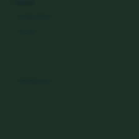
TOTO SLOT
Azetabio
produk terbaru
B
aksesoris
Baabaasheepz
tas
Babiators
kacamata
Baby Dove
aksesoris rambut
Baby Jogger
Baby Rovega
kebutuhan bayi
Babybee
pakaian tidur
Banana Boat
set & terusan
Banz
piyama
Barbie
bodysuits
Beaba
Beauty Barn