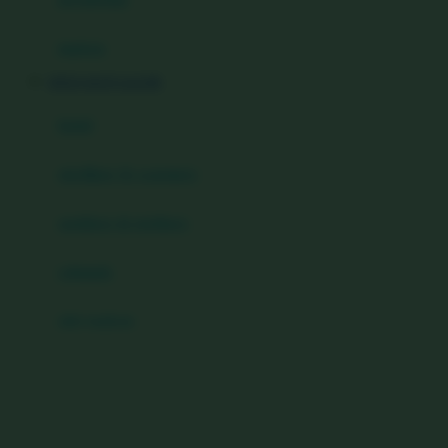
Happy Tummy
Hauck
matras
Havaianas
SITUS SLOT GACOR
Hegen
botol
Hot Wheels
sterilizer & warmers
Hybrid
soothers & teethers
I
Inlacta DHA
celemek
Interlac
alat makan
Ivenet
cangkir
J
piring & mangkuk
Jack N Jill
sendok & garpu
Joie