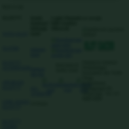
Back to top
SLOT777
butuh
Login Otomatis
we accept
bantuan?
Klik Gambar
hubungi
Dibawah
kami
TOTO SLOT
SLOT88
hubungi
kami
Direktorat Jenderal
SLOT777
ikuti kami di
Perlindungan
ALTERNATIF
bantuan
media sosial
Konsumen dan Tertib
dan faq
Niaga
APLIKASI
Kementerian
SLOT777
Perdagangan RI
021-
WhatsApp: +62 123
123456789
8888 8989
LINK AKSES
24 Hours
SLOT777
SLOT777
TANPA