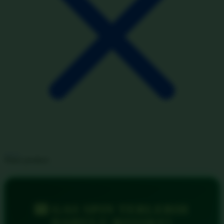
Share product:
🎰 GAS SPIN TERLEBIH
DAHULU BOSSKU!