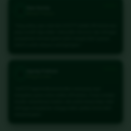
⭐⭐⭐⭐⭐
Rian Kurnia
👤
Member Premium
"Yang paling saya sukai dari SLOT777 adalah APK terbarunya
yang mudah digunakan. Semua fitur tersusun rapi sehingga
pengalaman bermain game online menjadi lebih nyaman
baik di rumah maupun saat bepergian."
⭐⭐⭐⭐⭐
Agung Prakoso
👤
Pengguna Setia
"SLOT777 layak direkomendasikan untuk yang ingin
mengakses game online melalui APK terbaru. Proses instalasi
mudah, tampilannya modern, dan performanya tetap stabil
sehingga pengalaman menggunakan aplikasi terasa lebih
menyenangkan."