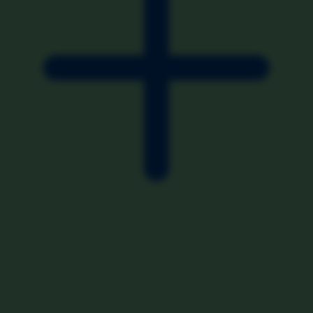
Xootz
Y
Yamatoya
Z
Zaxy
Zoggs
0-9
4Moms
59S