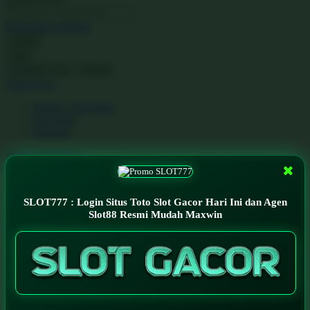
O
Pencarian Lanjutan
Oh Ma Grain
cancel
Okiedog
Cari
cancel
P
Akun Saya
Masuk / buat akun
Peachy
buat akun
Phil & Ted's
Bantuan
Philips Avent
Daftar Keinginan
Keranjang Saya
✖
Pigeon
SLOT777 : Login Situs Toto
SLOT777 : Login Situs Toto Slot Gacor Hari Ini dan Agen
Playgro
Slot Gacor Hari Ini dan Agen
Slot88 Resmi Mudah Maxwin
Poled Global
Slot88 Resmi Mudah Maxwin
Ponycycle
Serendah
Rp 5.000
Puma
Earn
1.000.000
-
5.000.000
Bonus
Pureats
Use Installment Options from
.
Laarn more