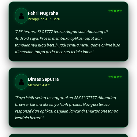
⭐⭐⭐⭐⭐
Fahri Nugraha
👤
Pengguna APK Baru
"APK terbaru SLOT777 terasa ringan saat dipasang di
Android saya. Proses membuka aplikasi cepat dan
tampilannya juga bersih, jadi semua menu game online bisa
ditemukan tanpa perlu mencari terlalu lama."
⭐⭐⭐⭐⭐
Dimas Saputra
👤
Member Aktif
"Saya lebih sering menggunakan APK SLOT777 dibanding
browser karena aksesnya lebih praktis. Navigasi terasa
responsif dan aplikasi berjalan lancar di smartphone tanpa
kendala berarti."