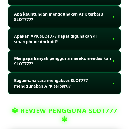
SLOT777 merupakan platform game online yang
Apa keuntungan menggunakan APK terbaru
▼
menyediakan akses melalui APK terbaru dengan tampilan
SLOT777?
responsif, navigasi yang mudah digunakan, serta
performa yang dioptimalkan agar pengguna dapat
APK terbaru SLOT777 dirancang untuk memberikan
Apakah APK SLOT777 dapat digunakan di
mengakses layanan dengan lebih nyaman melalui
▼
pengalaman akses yang lebih cepat, tampilan yang lebih
smartphone Android?
berbagai perangkat.
ringan, kompatibilitas dengan berbagai perangkat
Android, serta navigasi yang memudahkan pengguna
Ya. APK SLOT777 dapat digunakan pada berbagai
Mengapa banyak pengguna merekomendasikan
menemukan fitur yang dibutuhkan.
▼
perangkat Android yang didukung. Antarmuka telah
SLOT777?
dioptimalkan agar tetap responsif sehingga pengguna
dapat mengakses platform dengan nyaman melalui
Banyak pengguna memilih SLOT777 karena menawarkan
Bagaimana cara mengakses SLOT777
smartphone.
▼
akses yang praktis, tampilan modern, proses navigasi
menggunakan APK terbaru?
yang sederhana, serta dukungan layanan pelanggan yang
siap membantu sehingga pengalaman menggunakan
Pengguna dapat memasang APK terbaru SLOT777 pada
platform menjadi lebih nyaman.
perangkat yang didukung, kemudian mengikuti petunjuk
🔱 REVIEW PENGGUNA SLOT777
yang tersedia untuk masuk ke platform. Setelah proses
🔱
selesai, seluruh fitur dapat diakses melalui antarmuka
yang dirancang agar mudah digunakan.