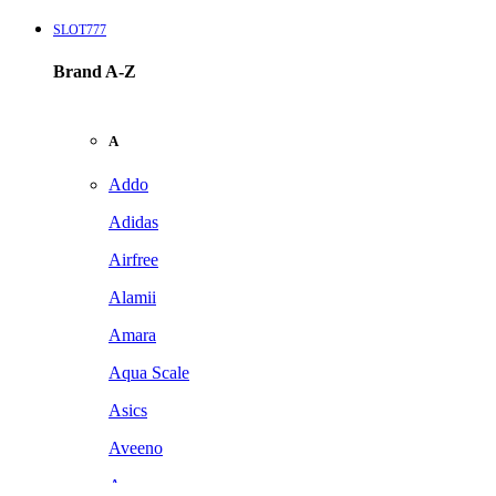
SLOT777
Brand A-Z
A
Addo
Adidas
Airfree
Alamii
Amara
Aqua Scale
Asics
Aveeno
Awan