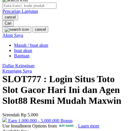
O
Pencarian Lanjutan
Oh Ma Grain
cancel
Okiedog
Cari
cancel
P
Akun Saya
Masuk / buat akun
Peachy
buat akun
Phil & Ted's
Bantuan
Philips Avent
Daftar Keinginan
Keranjang Saya
Pigeon
SLOT777 : Login Situs Toto
Playgro
Slot Gacor Hari Ini dan Agen
Poled Global
Slot88 Resmi Mudah Maxwin
Ponycycle
Serendah
Rp 5.000
Puma
Earn
1.000.000
-
5.000.000
Bonus
Pureats
Use Installment Options from
.
Laarn more