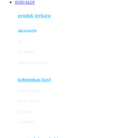
TOTO SLOT
Azetabio
produk terbaru
B
aksesoris
Baabaasheepz
tas
Babiators
kacamata
Baby Dove
aksesoris rambut
Baby Jogger
Baby Rovega
kebutuhan bayi
Babybee
pakaian tidur
Banana Boat
set & terusan
Banz
piyama
Barbie
bodysuits
Beaba
Beauty Barn