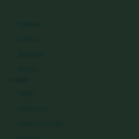
0-36 Kg
Fisher Price
Flipper
gendongan
Friends Of Sally
travel cots
G
diaper bags
Gb
Geko
aksesoris
Graco
SLOT777
Gund
selimut
H
bantal & sprei
Habbie
Haenim
ranjang bayi & balita
Happy Horse
perabotan