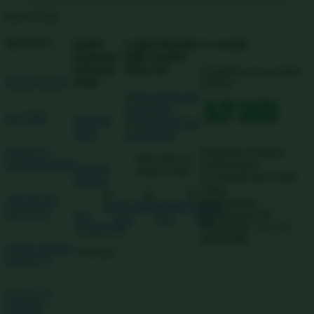
Back to top
SLOT777
butuh
Login Otomatis
we accept
bantuan?
Klik Gambar
hubungi
Dibawah
kami
TOTO SLOT
SLOT88
hubungi
kami
Direktorat Jenderal
SLOT777
ikuti kami di
Perlindungan
ALTERNATIF
bantuan
media sosial
Konsumen dan Tertib
dan faq
Niaga
APLIKASI
Kementerian
SLOT777
Perdagangan RI
021-
WhatsApp: +62 123
123456789
8888 8989
LINK AKSES
24 Hours
SLOT777
SLOT777
TANPA