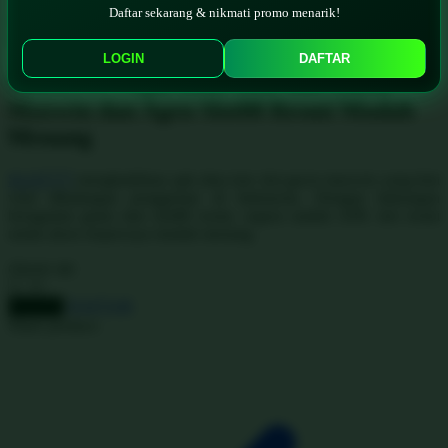
Available for :
Daftar sekarang & nikmati promo menarik!
home delivery
Q
store pickup
LOGIN
DAFTAR
QV Baby
SLOT777 : Apk Situs Toto Slot Gacor
R
Maxwin dan Agen Slot88 Resmi Mudah
Menang
Real Shades
Red Castle
SLOT777
menghadirkan apk situs toto slot gacor maxwin yang kini
viral dikalangan penggemar di Indonesia. Dengan dukungan
Ribbon Madness
beragamm game dari slot88 resmi, segera unduh APK slot resmi
untuk akses terpercaya mudah menang.
S
choose qty
Sebamed
DAFTAR
LOGIN
Silver Cross
Share product:
Simply Idea
Skip Hop
Spectra