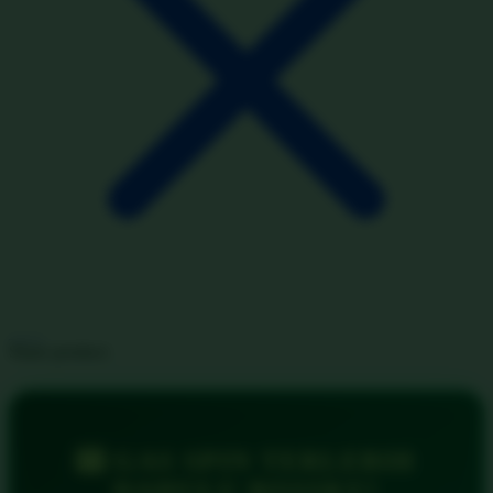
Share product:
🎰 GAS SPIN TERLEBIH
DAHULU BOSSKU!