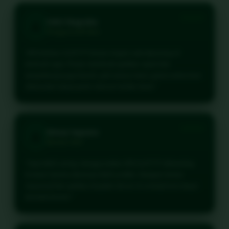
⭐⭐⭐⭐⭐
Fahri Nugraha
👤
Pengguna APK Baru
"APK terbaru SLOT777 terasa ringan saat dipasang di
Android saya. Proses membuka aplikasi cepat dan
tampilannya juga bersih, jadi semua menu game online bisa
ditemukan tanpa perlu mencari terlalu lama."
⭐⭐⭐⭐⭐
Dimas Saputra
👤
Member Aktif
"Saya lebih sering menggunakan APK SLOT777 dibanding
browser karena aksesnya lebih praktis. Navigasi terasa
responsif dan aplikasi berjalan lancar di smartphone tanpa
kendala berarti."