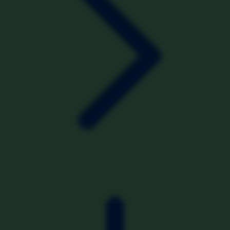
Twistshake
TY Toys
U
V
Veja
Vitaflow
Vtech
W
Waterland
Wellness
X