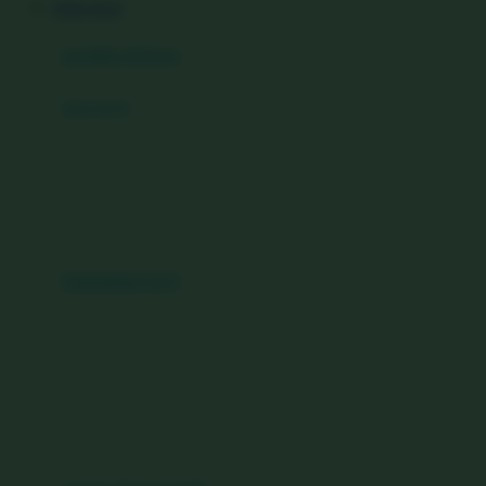
TOTO SLOT
Azetabio
produk terbaru
B
aksesoris
Baabaasheepz
tas
Babiators
kacamata
Baby Dove
aksesoris rambut
Baby Jogger
Baby Rovega
kebutuhan bayi
Babybee
pakaian tidur
Banana Boat
set & terusan
Banz
piyama
Barbie
bodysuits
Beaba
Beauty Barn